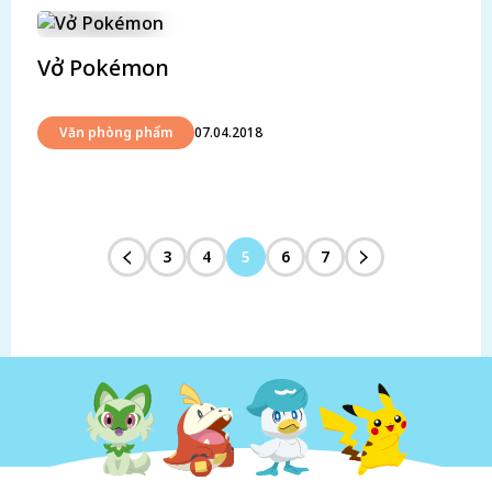
Vở Pokémon
Văn phòng phẩm
07.04.2018
3
4
5
6
7