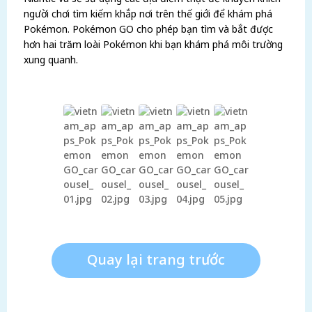
người chơi tìm kiếm khắp nơi trên thế giới để khám phá
Pokémon. Pokémon GO cho phép bạn tìm và bắt được
hơn hai trăm loài Pokémon khi bạn khám phá môi trường
xung quanh.
Quay lại trang trước