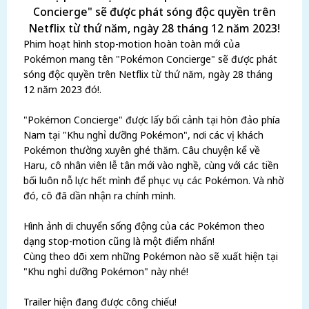
Phim ho
ạ
t hình stop-motion hoàn toàn m
ớ
i c
ủ
a
Pokémon mang tên "Pokémon Concierge" s
ẽ
đư
ợ
c phát
sóng đ
ộ
c quy
ề
n trên Netflix t
ừ
th
ứ
năm, ngày 28 tháng
12 năm 2023 đó!.
"Pokémon Concierge" đư
ợ
c l
ấ
y b
ố
i c
ả
nh t
ạ
i hòn đ
ả
o phía
Nam t
ạ
i "Khu ngh
ỉ
dư
ỡ
ng Pokémon", nơi các v
ị
khách
Pokémon thư
ờ
ng xuyên ghé thăm. Câu chuy
ệ
n k
ể
v
ề
Haru, cô nhân viên l
ễ
tân m
ớ
i vào ngh
ề
, cùng v
ớ
i các ti
ề
n
b
ố
i luôn n
ỗ
l
ự
c h
ế
t mình đ
ể
ph
ụ
c v
ụ
các Pokémon. Và nh
ờ
đó, cô đã d
ầ
n nh
ậ
n ra chính mình.
Hình
ả
nh di chuy
ể
n s
ố
ng đ
ộ
ng c
ủ
a các Pokémon theo
d
ạ
ng stop-motion cũng là m
ộ
t đi
ể
m nh
ấ
n!
Cùng theo dõi xem nh
ữ
ng Pokémon nào s
ẽ
xu
ấ
t hi
ệ
n t
ạ
i
"Khu ngh
ỉ
dư
ỡ
ng Pokémon" này nhé!
Trailer hi
ệ
n đang đư
ợ
c công chi
ế
u!