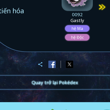
tiến hóa
0092
Gastly
hệ Ma
hệ Độc
Quay trở lại Pokédex