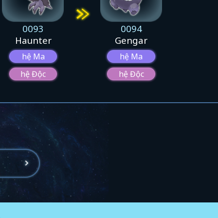
0093
0094
Haunter
Gengar
hệ Ma
hệ Ma
hệ Độc
hệ Độc