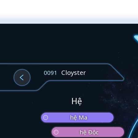
Cloyster
0091
Hệ
hệ Ma
hệ Độc