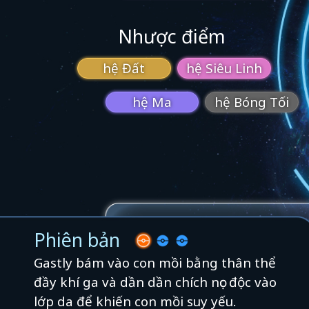
Nhược điểm
hệ Đất
hệ Siêu Linh
hệ Ma
hệ Bóng Tối
Phiên bản
Gastly bám vào con mồi bằng thân thể
đầy khí ga và dần dần chích nọc độc vào
lớp da để khiến con mồi suy yếu.