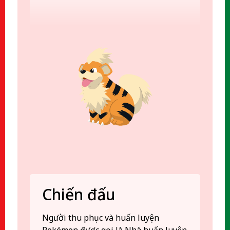
Chiến đấu
Người thu phục và huấn luyện