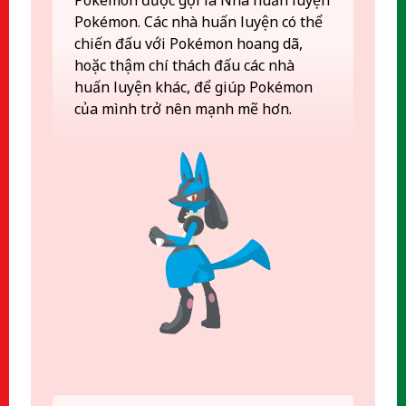
Pokémon được gọi là Nhà huấn luyện
Pokémon. Các nhà huấn luyện có thể
chiến đấu với Pokémon hoang dã,
hoặc thậm chí thách đấu các nhà
huấn luyện khác, để giúp Pokémon
của mình trở nên mạnh mẽ hơn.