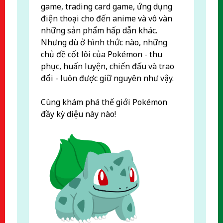
game, trading card game, ứng dụng
điện thoại cho đến anime và vô vàn
những sản phẩm hấp dẫn khác.
Nhưng dù ở hình thức nào, những
chủ đề cốt lõi của Pokémon - thu
phục, huấn luyện, chiến đấu và trao
đổi - luôn được giữ nguyên như vậy.
Cùng khám phá thế giới Pokémon
đầy kỳ diệu này nào!