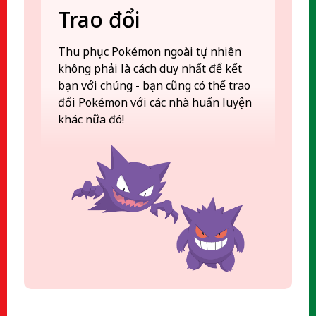
Trao đổi
Thu phục Pokémon ngoài tự nhiên
không phải là cách duy nhất để kết
bạn với chúng - bạn cũng có thể trao
đổi Pokémon với các nhà huấn luyện
khác nữa đó!