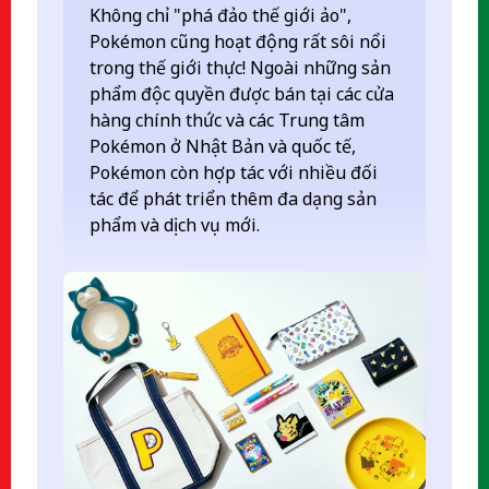
Không chỉ "phá đảo thế giới ảo",
Pokémon cũng hoạt động rất sôi nổi
trong thế giới thực! Ngoài những sản
phẩm độc quyền được bán tại các cửa
hàng chính thức và các Trung tâm
Pokémon ở Nhật Bản và quốc tế,
Pokémon còn hợp tác với nhiều đối
tác để phát triển thêm đa dạng sản
phẩm và dịch vụ mới.