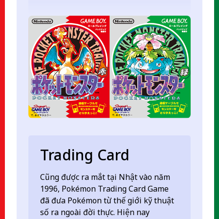
Trading Card
Cũng được ra mắt tại Nhật vào năm
1996, Pokémon Trading Card Game
đã đưa Pokémon từ thế giới kỹ thuật
số ra ngoài đời thực. Hiện nay