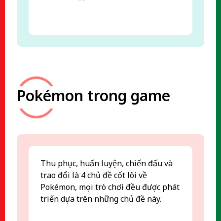
Pokémon trong game
Thu phục, huấn luyện, chiến đấu và
trao đổi là 4 chủ đề cốt lõi về
Pokémon, mọi trò chơi đều được phát
triển dựa trên những chủ đề này.