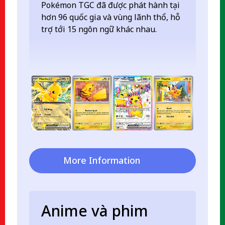
Pokémon TGC đã được phát hành tại
hơn 96 quốc gia và vùng lãnh thổ, hỗ
trợ tới 15 ngôn ngữ khác nhau.
More Information
Anime và phim