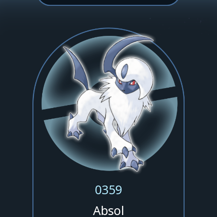
0359
Absol