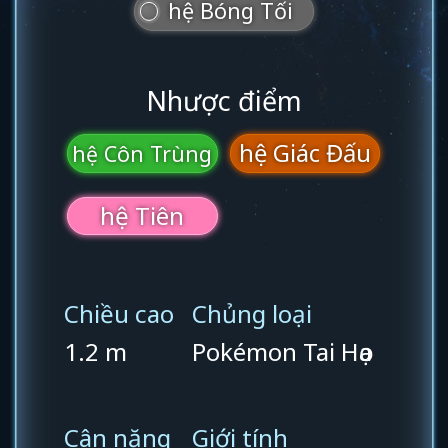
hệ Bóng Tối
Nhược điểm
hệ Giác Đấu
hệ Côn Trùng
hệ Tiên
Chiều cao
Chủng loại
1.2 m
Pokémon Tai Họa
Cân nặng
Giới tính