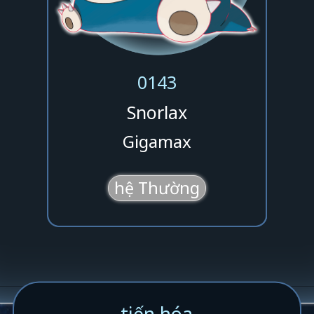
0143
Snorlax
Gigamax
hệ Thường
tiến hóa