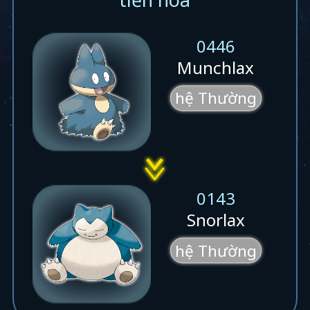
0446
Munchlax
hệ Thường
0143
Snorlax
hệ Thường