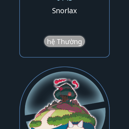
Snorlax
hệ Thường